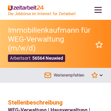
Die Jobbörse im Internet für Zeitarbeit
Immobilienkaufmann für
WEG-Verwaltung
(m/w/d)
Arbeitsort:
56564 Neuwied
Weiterempfehlen
Stellenbeschreibung
WEG-Verwaltung | Hausverwaltung |