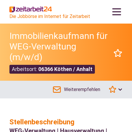
Die Jobbörse im Internet für Zeitarbeit
Immobilienkaufmann für
WEG-Verwaltung
(m/w/d)
Arbeitsort:
06366 Köthen / Anhalt
Weiterempfehlen
Stellenbeschreibung
WEG-Verwaltung | Hausverwaltung |