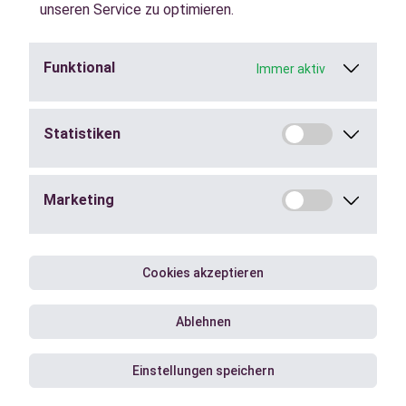
unseren Service zu optimieren.
Funktional
Immer aktiv
Jobs in der
Zeitarbeit
finden.
Statistiken
Städte
Marketing
Berufe
Blog
Cookies akzeptieren
Ablehnen
Einstellungen speichern
Impressum
Datenschutz